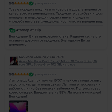
5
/5
Проверен отзив
Това е поредна покупка и отново съм удовлетворена от
качеството на реновацията. Продуктите са хубави и щом
попаднат в подходящия сервиз нямат и следа от
употреба нито във функционалност нито на външен вид.
Отговор от Flip
Благодарим Ви за прекрасния отзив! Радваме се, че сте
останали доволни от продукта. Благодарим Ви за
доверието!
Борислав Стоянов
,
28 Jul 2026
Apple MacBook Pro 16″ 2021, M1 Pro 10 Cores, 16 GB, 16
core GPU, Space Gray, 512 GB, Като нов
5
/5
Проверен отзив
Лаптопа дойде при мен на 15/07 и чак сега пиша отзив ,
защото исках да го поразцъкам. Лаптопа е перфектен и
работи отлично без никакви забележки. Получих това ,
което очаквах. Батерията е на 88%. Лаптопа е уникален!
Благодаря!!