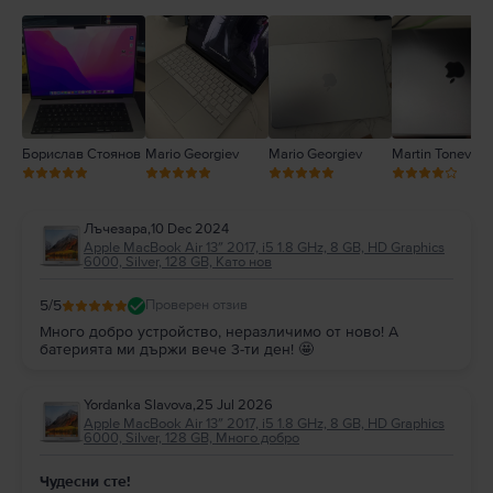
3
2
1
Борислав Стоянов
Mario Georgiev
Mario Georgiev
Martin Tonev
Лъчезара
,
10 Dec 2024
Apple MacBook Air 13″ 2017, i5 1.8 GHz, 8 GB, HD Graphics
6000, Silver, 128 GB, Като нов
5
/5
Проверен отзив
Много добро устройство, неразличимо от ново! А
батерията ми държи вече 3-ти ден! 🤩
Yordanka Slavova
,
25 Jul 2026
Apple MacBook Air 13″ 2017, i5 1.8 GHz, 8 GB, HD Graphics
6000, Silver, 128 GB, Много добро
Чудесни сте!