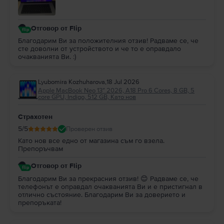
Отговор от Flip
Благодарим Ви за положителния отзив! Радваме се, че
сте доволни от устройството и че то е оправдало
очакванията Ви. :)
Lyubomira Kozhuharova
,
18 Jul 2026
Apple MacBook Neo 13″ 2026, A18 Pro 6 Cores, 8 GB, 5
core GPU, Indigo, 512 GB, Като нов
Страхотен
5
/5
Проверен отзив
Като нов все едно от магазина съм го взела.
Препоръчвам
Отговор от Flip
Благодарим Ви за прекрасния отзив! 😊 Радваме се, че
телефонът е оправдал очакванията Ви и е пристигнал в
отлично състояние. Благодарим Ви за доверието и
препоръката!