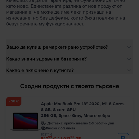
качество, за да се гарантира, че функционира точно
като ново. Единствената разлика от нов продукт от
магазина е, че може да има леки признаци на
износване, но без дефекти, които биха повлияли на
безупречната му функционалност.
Защо да купиш ремаркетирано устройство?
Какво значи здраве на батерията?
Какво е включено в кутията?
Сходни продукти с твоето търсене
- 56 €
Apple MacBook Pro 13″ 2020, M1 8 Cores,
8 GB, 8 core GPU
256 GB, Space Gray, Много добро
Доставка:
приблизително 2-3 работни дни
Вноски с 0% лихва
99
573
€
99
10
517
€ / 1.013
ЛВ