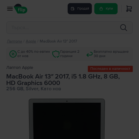
Продай
Купи
Лаптопи
/
Apple
/
MacBook Air 13″ 2017
С до 40% по-евтин
Гаранция 2
Безплатно връщане
от нов
години
30 дни
Лаптоп Apple
Последен в наличност
MacBook Air 13″ 2017, i5 1.8 GHz, 8 GB,
HD Graphics 6000
256 GB, Silver, Като нов