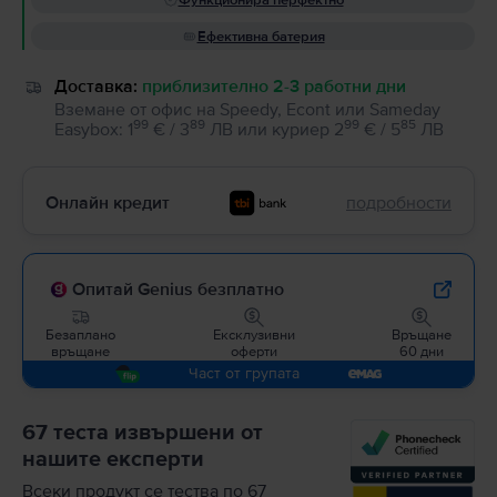
Функционира перфектно
Ефективна батерия
Доставка:
приблизително 2-3 работни дни
Вземане от офис на Speedy, Econt или Sameday
99
89
99
85
Easybox
:
1
€ / 3
ЛВ
или
куриер
2
€ / 5
ЛВ
Онлайн кредит
подробности
Опитай Genius безплатно
Безаплано
Ексклузивни
Връщане
връщане
оферти
60 дни
Част от групата
67 теста извършени от
нашите експерти
Всеки продукт се тества по 67