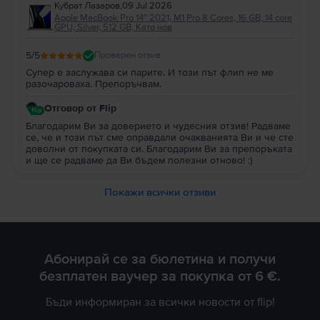
Кубрат Лазаров
,
09 Jul 2026
Apple MacBook Pro 14″ 2021, M1 Pro 8 Cores, 16 GB, 14 core
GPU, Silver, 512 GB, Като нов
5
/5
Проверен отзив
Супер е заслужава си парите. И този път флип не ме
разочароваха. Препоръчвам.
Отговор от Flip
Благодарим Ви за доверието и чудесния отзив! Радваме
се, че и този път сме оправдали очакванията Ви и че сте
доволни от покупката си. Благодарим Ви за препоръката
и ще се радваме да Ви бъдем полезни отново! :)
Покажи всички отзиви
Абонирай се за бюлетина и получи
безплатен ваучер за покупка от 6 €.
Бъди информиран за всички новости от flip!