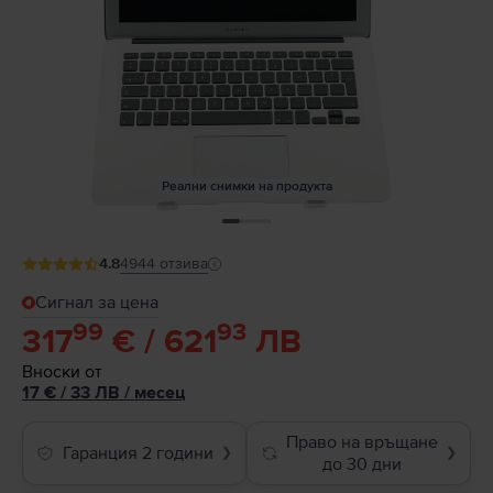
Реални снимки на продукта
4.8
4944
отзива
Сигнал за цена
99
93
317
€ / 621
ЛВ
Вноски от
17
€
/ 33 ЛВ
/
месец
Право на връщане
Гаранция 2 години
❯
❯
до 30 дни