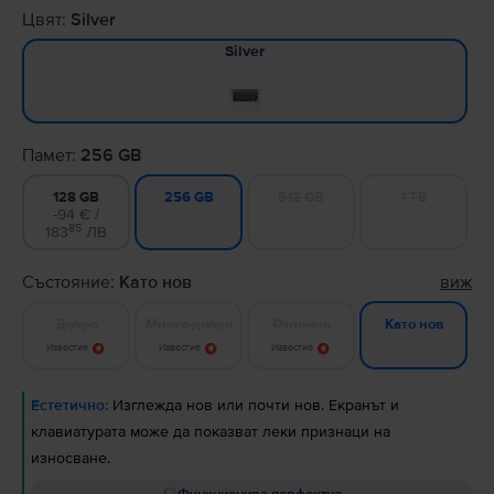
Цвят:
Silver
Silver
Памет:
256 GB
128 GB
512 GB
1 TB
256 GB
-94 € /
85
183
ЛВ
Състояние:
Като нов
виж
Добро
Много добро
Отлично
Като нов
Известие
Известие
Известие
Естетично:
Изглежда нов или почти нов. Екранът и
клавиатурата може да показват леки признаци на
износване.