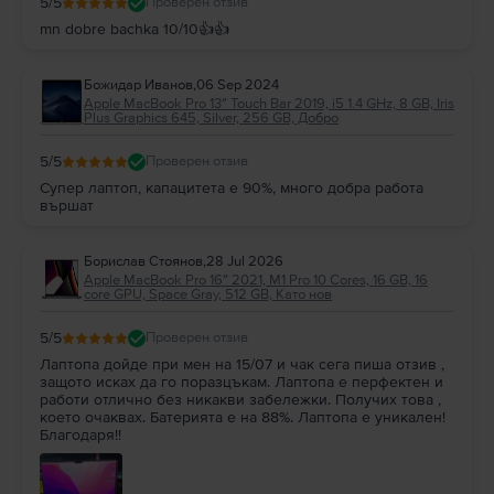
5
/5
Проверен отзив
mn dobre bachka 10/10👍👍
Божидар Иванов
,
06 Sep 2024
Apple MacBook Pro 13″ Touch Bar 2019, i5 1.4 GHz, 8 GB, Iris
Plus Graphics 645, Silver, 256 GB, Добро
5
/5
Проверен отзив
Супер лаптоп, капацитета е 90%, много добра работа
вършат
Борислав Стоянов
,
28 Jul 2026
Apple MacBook Pro 16″ 2021, M1 Pro 10 Cores, 16 GB, 16
core GPU, Space Gray, 512 GB, Като нов
5
/5
Проверен отзив
Лаптопа дойде при мен на 15/07 и чак сега пиша отзив ,
защото исках да го поразцъкам. Лаптопа е перфектен и
работи отлично без никакви забележки. Получих това ,
което очаквах. Батерията е на 88%. Лаптопа е уникален!
Благодаря!!