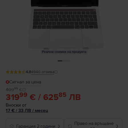
Реални снимки на продукта
4.8
4940
отзива
Сигнал за цена
99
409
€
99
85
319
€ / 625
ЛВ
Вноски от
17
€
/ 33 ЛВ
/
месец
Право на връщане
Гаранция 2 години
❯
❯