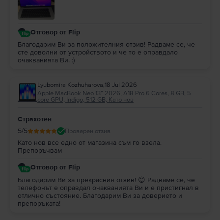
Отговор от Flip
Благодарим Ви за положителния отзив! Радваме се, че
сте доволни от устройството и че то е оправдало
очакванията Ви. :)
Lyubomira Kozhuharova
,
18 Jul 2026
Apple MacBook Neo 13″ 2026, A18 Pro 6 Cores, 8 GB, 5
core GPU, Indigo, 512 GB, Като нов
Страхотен
5
/5
Проверен отзив
Като нов все едно от магазина съм го взела.
Препоръчвам
Отговор от Flip
Благодарим Ви за прекрасния отзив! 😊 Радваме се, че
телефонът е оправдал очакванията Ви и е пристигнал в
отлично състояние. Благодарим Ви за доверието и
препоръката!