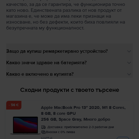
качество, за да се гарантира, че функционира точно
като ново. Единствената разлика от нов продукт от
магазина е, че може да има леки признаци на
износване, но без дефекти, които биха повлияли на
безупречната му функционалност.
Защо да купиш ремаркетирано устройство?
Какво значи здраве на батерията?
Какво е включено в кутията?
Сходни продукти с твоето търсене
- 56 €
Apple MacBook Pro 13″ 2020, M1 8 Cores,
8 GB, 8 core GPU
256 GB, Space Gray, Много добро
Доставка:
приблизително 2-3 работни дни
Вноски с 0% лихва
99
573
€