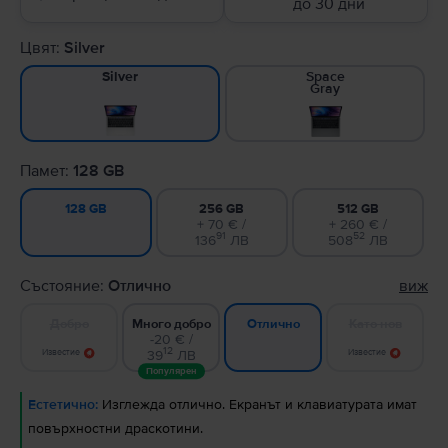
до 30 дни
Цвят:
Silver
Space
Silver
Gray
Памет:
128 GB
256 GB
512 GB
128 GB
+ 70 € /
+ 260 € /
91
52
136
ЛВ
508
ЛВ
Състояние:
Отлично
виж
Добро
Много добро
Като нов
Отлично
-20 € /
12
Известие
39
ЛВ
Известие
Популярен
Естетично:
Изглежда отлично. Екранът и клавиатурата имат
повърхностни драскотини.