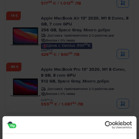
99
10
517
€ / 1.013
ЛВ
- 14 €
Apple MacBook Air 13″ 2020, M1 8 Cores, 8
GB, 7 core GPU
256 GB, Space Gray, Много добро
Доставка:
приблизително 2-3 работни дни
Вноски с 0% лихва
99
Цена с Genius 399
€
99
443
€
99
99
429
€ / 840
ЛВ
- 90 €
Apple MacBook Pro 13″ 2020, M1 8 Cores,
8 GB, 8 core GPU
512 GB, Space Gray, Много добро
Доставка:
приблизително 2-3 работни дни
Вноски с 0% лихва
99
645
€
99
42
555
€ / 1.087
ЛВ