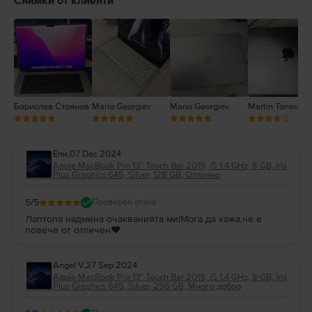
Снимки от клиенти
3
2
1
Борислав Стоянов
Mario Georgiev
Mario Georgiev
Martin Tonev
Ели
,
07 Dec 2024
Apple MacBook Pro 13″ Touch Bar 2019, i5 1.4 GHz, 8 GB, Iris
Plus Graphics 645, Silver, 128 GB, Отлично
5
/5
Проверен отзив
Лаптопа надмина очакванията ми!Мога да кажа,че е
повече от отличен❤️
Angel V
,
27 Sep 2024
Apple MacBook Pro 13″ Touch Bar 2019, i5 1.4 GHz, 8 GB, Iris
Plus Graphics 645, Silver, 256 GB, Много добро