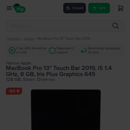
Продай
Купи
Лаптопи
/
Apple
/
MacBook Pro 13″ Touch Bar 2019
С до 40% по-евтин
Гаранция 2
Безплатно връщане
от нов
години
30 дни
Лаптоп Apple
MacBook Pro 13″ Touch Bar 2019, i5 1.4
GHz, 8 GB, Iris Plus Graphics 645
128 GB, Silver, Отлично
-
90 €