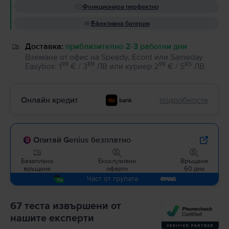
Функционира перфектно
Ефективна батерия
Доставка:
приблизително 2-3 работни дни
Вземане от офис на Speedy, Econt или Sameday
99
89
99
85
Easybox
:
1
€ / 3
ЛВ
или
куриер
2
€ / 5
ЛВ
Онлайн кредит
подробности
Опитай Genius безплатно
Безаплано
Ексклузивни
Връщане
връщане
оферти
60 дни
Част от групата
67 теста извършени от
нашите експерти