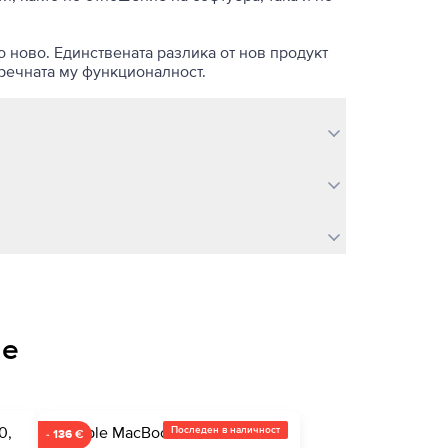
о ново. Единствената разлика от нов продукт
пречната му функционалност.
не
Последен в наличност
- 136 €