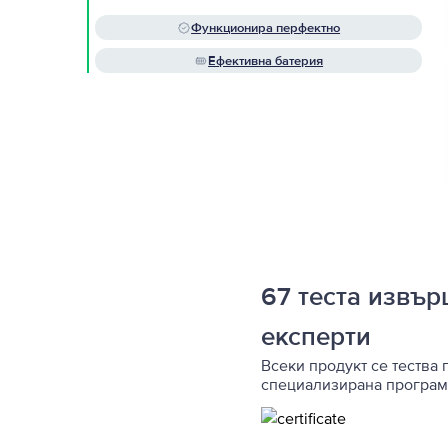
Функционира перфектно
Ефективна батерия
67 теста извъ
експерти
Всеки продукт се тества 
специализирана програм