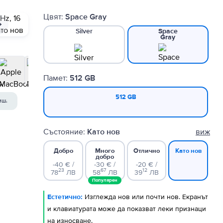
Цвят:
Space Gray
Silver
Space
Gray
Памет:
512 GB
512 GB
иш.
Състояние:
Като нов
виж
Добро
Много
Отлично
Като нов
добро
-40 € /
-30 € /
-20 € /
23
67
12
78
ЛВ
58
ЛВ
39
ЛВ
Популярен
Естетично:
Изглежда нов или почти нов. Екранът
и клавиатурата може да показват леки признаци
на износване.