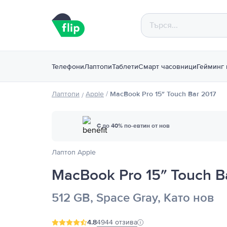
Телефони
Лаптопи
Таблети
Смарт часовници
Гейминг 
Лаптопи
Apple
/
MacBook Pro 15″ Touch Bar 2017
/
С до 40% по-евтин от нов
Лаптоп Apple
MacBook Pro 15″ Touch Ba
512 GB, Space Gray, Като нов
4.8
4944
отзива