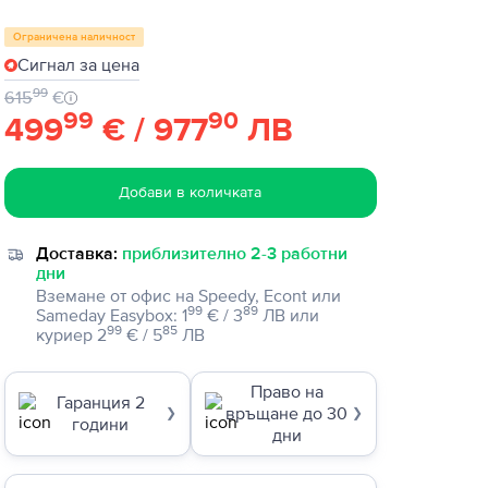
Ограничена наличност
Сигнал за цена
99
615
€
99
90
499
€ / 977
ЛВ
Добави в количката
Доставка:
приблизително 2-3 работни
дни
Вземане от офис на Speedy, Econt или
99
89
Sameday Easybox
:
1
€ / 3
ЛВ
или
99
85
куриер
2
€ / 5
ЛВ
Право на
Гаранция 2
връщане до 30
❯
❯
години
дни