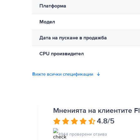
доставя се в рамките на 1-2 дни с бърза дост
може да бъде в продължителен контакт с устройството или 
Платформа
електромагнитни полета. Тези магнити и електромагнитни п
допълнителна информация. Пълни подробности на:
https://
Модел
Дата на пускане в продажба
CPU произвидител
Вижте всички спецификации
Мненията на клиентите Fl
4.8
/5
4944 проверени отзива