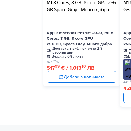
Apple MacBook Pro 13″ 2020, M1 8
App
Cores, 8 GB, 8 core GPU
Cor
256 GB, Space Gray, Много добро
256
Доставка:
приблизително 2-3
Д
работни дни
р
Вноски с 0% лихва
В
Ц
99
573
€
99
10
517
€ / 1.013
ЛВ
Добави в количката
9
443
42