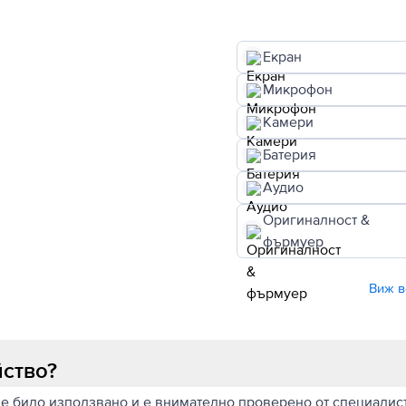
Екран
Микрофон
Камери
Батерия
Аудио
Оригиналност &
фърмуер
Виж в
йство?
 е било използвано и е внимателно проверено от специалисти