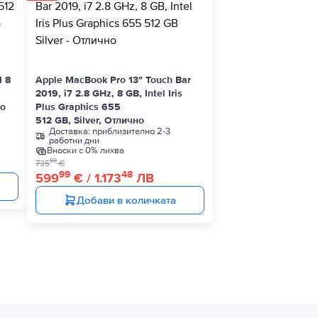
1 8
Apple MacBook Pro 13″ Touch Bar
2019, i7 2.8 GHz, 8 GB, Intel Iris
ро
Plus Graphics 655
512 GB, Silver, Отлично
Доставка:
приблизително 2-3
работни дни
Вноски с 0% лихва
99
735
€
99
48
599
€ / 1.173
ЛВ
Добави в количката