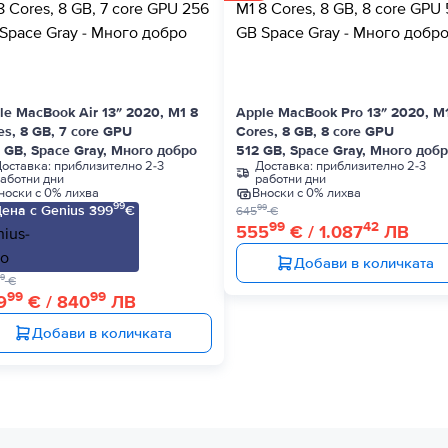
le MacBook Air 13″ 2020, M1 8
Apple MacBook Pro 13″ 2020, M
es, 8 GB, 7 core GPU
Cores, 8 GB, 8 core GPU
 GB, Space Gray, Много добро
512 GB, Space Gray, Много доб
оставка:
приблизително 2-3
Доставка:
приблизително 2-3
аботни дни
работни дни
носки с 0% лихва
Вноски с 0% лихва
99
ена с Genius 399
€
99
645
€
99
42
555
€ / 1.087
ЛВ
Добави в количката
9
€
99
99
9
€ / 840
ЛВ
Добави в количката