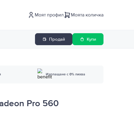
Моят профил
Моята количка
Продай
Купи
и
Изплащане с 0% лихва
Radeon Pro 560