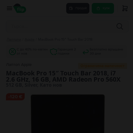
Продай
Купи
Лаптопи
/
Apple
/
MacBook Pro 15″ Touch Bar 2018
С до 40% по-евтин
Гаранция 2
Безплатно връщане
от нов
години
30 дни
Лаптоп Apple
Ограничена наличност
MacBook Pro 15″ Touch Bar 2018, i7
2.6 GHz, 16 GB, AMD Radeon Pro 560X
512 GB, Silver, Като нов
-
120 €