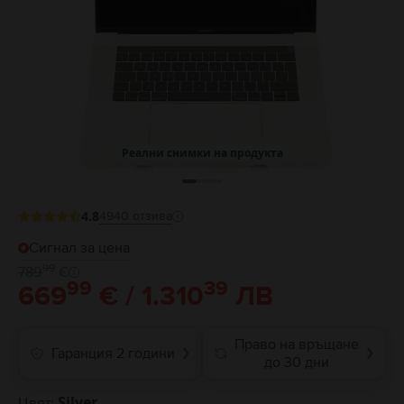
Реални снимки на продукта
4.8
4940
отзива
Сигнал за цена
99
789
€
99
39
669
€ / 1.310
ЛВ
Право на връщане
Гаранция 2 години
❯
❯
до 30 дни
Silver
Цвят: