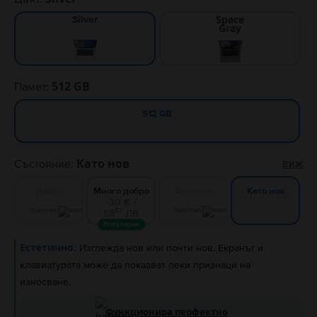
Space
Silver
Gray
512 GB
Памет:
512 GB
Като нов
виж
Състояние:
Добро
Много добро
Отлично
Като нов
-30 € /
67
Известие
Известие
58
ЛВ
Популярен
Естетично:
Изглежда нов или почти нов. Екранът и
клавиатурата може да показват леки признаци на
износване.
Функционира перфектно