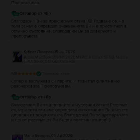
Препоръчвам
Отговор от Flip
Благодарим Ви за прекрасния отзив! 😊 Радваме се, че
телефонът е оправдал очакванията Ви и е пристигнал в
отлично състояние. Благодарим Ви за доверието и
препоръката!
Кубрат Лазаров
,
09 Jul 2026
Apple MacBook Pro 14″ 2021, M1 Pro 8 Cores, 16 GB, 14 core
GPU, Silver, 512 GB, Като нов
5
/5
Проверен отзив
Супер е заслужава си парите. И този път флип не ме
разочароваха. Препоръчвам.
Отговор от Flip
Благодарим Ви за доверието и чудесния отзив! Радваме
се, че и този път сме оправдали очакванията Ви и че сте
доволни от покупката си. Благодарим Ви за препоръката
и ще се радваме да Ви бъдем полезни отново! :)
Mario Georgiev
,
06 Jul 2026