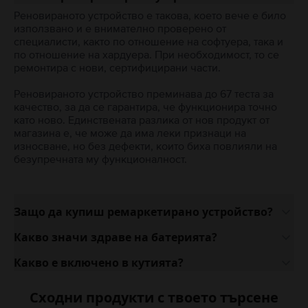
Реновираното устройство е такова, което вече е било
използвано и е внимателно проверено от
специалисти, както по отношение на софтуера, така и
по отношение на хардуера. При необходимост, то се
ремонтира с нови, сертифицирани части.
Реновираното устройство преминава до 67 теста за
качество, за да се гарантира, че функционира точно
като ново. Единствената разлика от нов продукт от
магазина е, че може да има леки признаци на
износване, но без дефекти, които биха повлияли на
безупречната му функционалност.
Защо да купиш ремаркетирано устройство?
Какво значи здраве на батерията?
Какво е включено в кутията?
Сходни продукти с твоето търсене