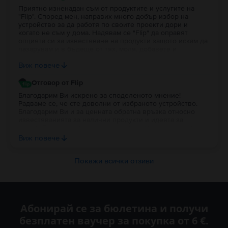
Приятно изненадан съм от продуктите и услугите на
"Flip". Според мен, направих много добър избор на
устройство за да работя по своите проекти дори и
когато не съм у дома. Надявам се "Flip" да оправят
опцията си за известяване на продукти защото искам да
пазарувам и в бъдеще от тях, моля, добавете и
портфейл в профила на потребителя за да си трупат
Виж повече
парички за пазаруване.
Отговор от Flip
Благодарим Ви искрено за споделеното мнение!
Радваме се, че сте доволни от избраното устройство.
Благодарим Ви и за ценната обратна връзка относно
известяванията за налични продукти и идеята за
портфейл в потребителския профил. Постоянно работим
върху подобряването на платформата и Вашите
Виж повече
предложения са важна част от развитието на Flip. Ще се
радваме да продължим да бъдем Ваш избор и занапред.
Благодарим Ви за доверието!
Покажи всички отзиви
Абонирай се за бюлетина и получи
безплатен ваучер за покупка от 6 €.