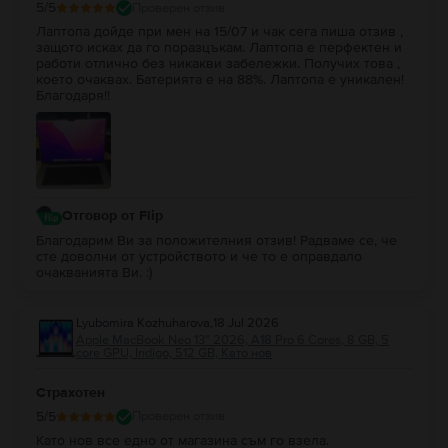
5
/5
Проверен отзив
Лаптопа дойде при мен на 15/07 и чак сега пиша отзив ,
защото исках да го поразцъкам. Лаптопа е перфектен и
работи отлично без никакви забележки. Получих това ,
което очаквах. Батерията е на 88%. Лаптопа е уникален!
Благодаря!!
Отговор от Flip
Благодарим Ви за положителния отзив! Радваме се, че
сте доволни от устройството и че то е оправдало
очакванията Ви. :)
Lyubomira Kozhuharova
,
18 Jul 2026
Apple MacBook Neo 13″ 2026, A18 Pro 6 Cores, 8 GB, 5
core GPU, Indigo, 512 GB, Като нов
Страхотен
5
/5
Проверен отзив
Като нов все едно от магазина съм го взела.