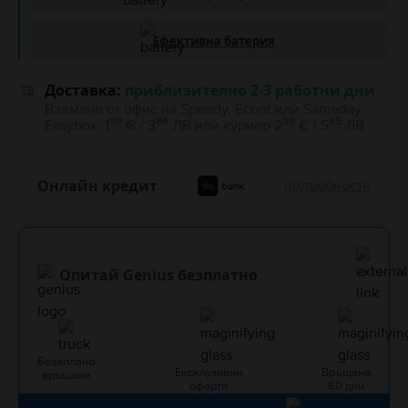
Ефективна батерия
Доставка:
приблизително 2-3 работни дни
Вземане от офис на Speedy, Econt или Sameday
99
89
99
85
Easybox
:
1
€ / 3
ЛВ
или
куриер
2
€ / 5
ЛВ
Онлайн кредит
подробности
Опитай Genius безплатно
Безаплано
Ексклузивни
Връщане
връщане
оферти
60 дни