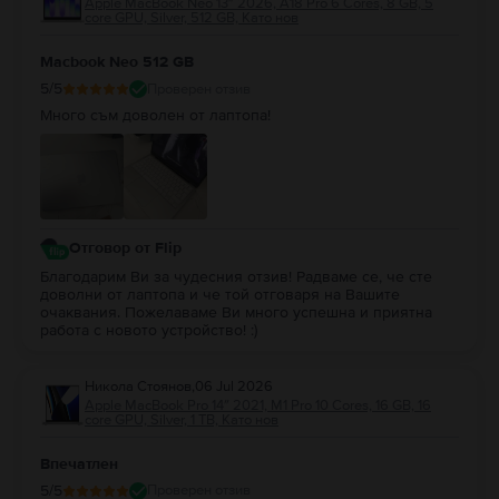
Apple MacBook Neo 13″ 2026, A18 Pro 6 Cores, 8 GB, 5
core GPU, Silver, 512 GB, Като нов
Macbook Neo 512 GB
5
/5
Проверен отзив
Много съм доволен от лаптопа!
Отговор от Flip
Благодарим Ви за чудесния отзив! Радваме се, че сте
доволни от лаптопа и че той отговаря на Вашите
очаквания. Пожелаваме Ви много успешна и приятна
работа с новото устройство! :)
Никола Стоянов
,
06 Jul 2026
Apple MacBook Pro 14″ 2021, M1 Pro 10 Cores, 16 GB, 16
core GPU, Silver, 1 TB, Като нов
Впечатлен
5
/5
Проверен отзив