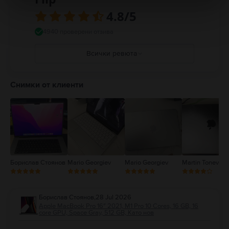
компоненти и антени, които излъчват електромагнитни полета. Тези
магнити и електромагнитни полета могат да попречат на медицински
4.8
/5
устройства. Консултирайте се с Вашия лекар и производителя на
медицинското устройство за допълнителна информация. Пълни
4940 проверени отзива
подробности на:
https://support.apple.com/en-ca/guide/macbook-
air/apd9b8f7aa11/mac
Всички ревюта
5
4
Снимки от клиенти
3
2
1
Борислав Стоянов
Mario Georgiev
Mario Georgiev
Martin Tonev
Борислав Стоянов
,
28 Jul 2026
Apple MacBook Pro 16″ 2021, M1 Pro 10 Cores, 16 GB, 16
core GPU, Space Gray, 512 GB, Като нов