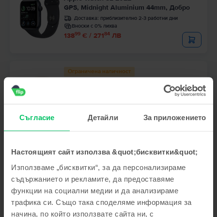
GPS, Midnight Aluminium 44mm, Добро
Доставка:
приблизително 2-3 работни дни
Вноски с 0% лихва
99
84
138
€ / 271
ЛВ
Ограничена наличност
Apple Watch SE 2022
GPS, Starlight Aluminium 44mm, Като нов
Доставка:
приблизително 2-3 работни дни
Вноски с 0% лихва
Съгласие
Детайли
За приложението
99
76
185
€ / 363
ЛВ
Настоящият сайт използва &quot;бисквитки&quot;
Ограничена наличност
Използваме „бисквитки“, за да персонализираме
Apple Watch SE 2022
GPS, Silver Aluminium 44mm, Като нов
съдържанието и рекламите, да предоставяме
Доставка:
приблизително 2-3 работни дни
функции на социални медии и да анализираме
Вноски с 0% лихва
трафика си. Също така споделяме информация за
99
76
185
€ / 363
ЛВ
начина, по който използвате сайта ни, с