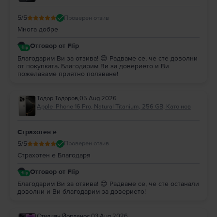
5
/5
Проверен отзив
Многа добре
Отговор от Flip
Благодарим Ви за отзива! 😊 Радваме се, че сте доволни
от покупката. Благодарим Ви за доверието и Ви
пожелаваме приятно ползване!
Тодор Тодоров
,
05 Aug 2026
Apple iPhone 16 Pro, Natural Titanium, 256 GB, Като нов
Страхотен е
5
/5
Проверен отзив
Страхотен е Благодаря
Отговор от Flip
Благодарим Ви за отзива! 😊 Радваме се, че сте останали
доволни и Ви благодарим за доверието!
Стилиян Йорданос
,
03 Aug 2026