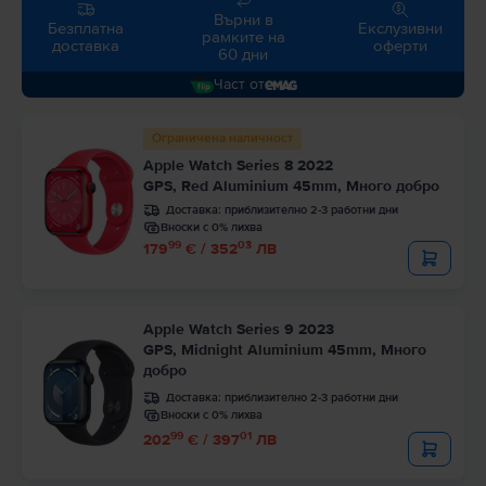
Върни в
Безплатна
Екслузивни
рамките на
доставка
оферти
60 дни
Част от
Ограничена наличност
Apple Watch Series 8 2022
GPS, Red Aluminium 45mm, Много добро
Доставка:
приблизително 2-3 работни дни
Вноски с 0% лихва
99
03
179
€ / 352
ЛВ
Apple Watch Series 9 2023
GPS, Midnight Aluminium 45mm, Много
добро
Доставка:
приблизително 2-3 работни дни
Вноски с 0% лихва
99
01
202
€ / 397
ЛВ