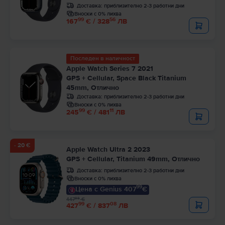
Доставка:
приблизително 2-3 работни дни
Вноски с 0% лихва
99
56
167
€ / 328
ЛВ
Последен в наличност
Apple Watch Series 7 2021
GPS + Cellular, Space Black Titanium
45mm, Отлично
Доставка:
приблизително 2-3 работни дни
Вноски с 0% лихва
99
11
245
€ / 481
ЛВ
- 20 €
Apple Watch Ultra 2 2023
GPS + Cellular, Titanium 49mm, Отлично
Доставка:
приблизително 2-3 работни дни
Вноски с 0% лихва
99
Цена с Genius 407
€
99
447
€
99
08
427
€ / 837
ЛВ