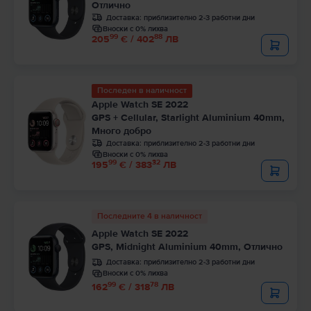
Отлично
Доставка:
приблизително 2-3 работни дни
Вноски с 0% лихва
99
88
205
€ / 402
ЛВ
Последен в наличност
Apple Watch SE 2022
GPS + Cellular, Starlight Aluminium 40mm,
Много добро
Доставка:
приблизително 2-3 работни дни
Вноски с 0% лихва
99
32
195
€ / 383
ЛВ
Последните 4 в наличност
Apple Watch SE 2022
GPS, Midnight Aluminium 40mm, Отлично
Доставка:
приблизително 2-3 работни дни
Вноски с 0% лихва
99
78
162
€ / 318
ЛВ