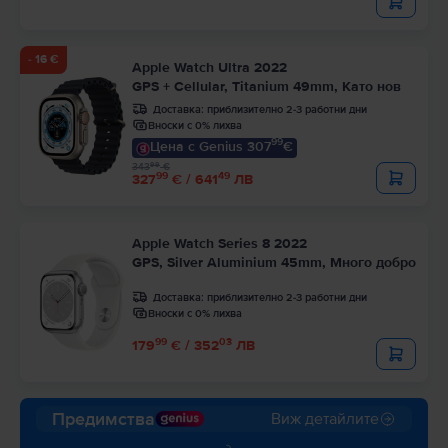
- 16 €
Apple Watch Ultra 2022
GPS + Cellular, Titanium 49mm, Като нов
Доставка:
приблизително 2-3 работни дни
Вноски с 0% лихва
99
Цена с Genius 307
€
99
343
€
99
49
327
€ / 641
ЛВ
Apple Watch Series 8 2022
GPS, Silver Aluminium 45mm, Много добро
Доставка:
приблизително 2-3 работни дни
Вноски с 0% лихва
99
03
179
€ / 352
ЛВ
Предимства
Виж детайлите