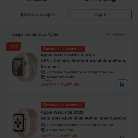
Genius оферти
Apple
Прероръчани от Flip
Понижаваща се цена
Смарт часовници Apple
94
продукти
Повишаваща се цена
- 12 €
Последен в наличност
Apple Watch Series 9 2023
GPS + Cellular, Starlight Aluminium 45mm,
Като нов
Доставка:
приблизително 2-3 работни дни
Вноски с 0% лихва
99
305
€
99
99
293
€ / 574
ЛВ
Последен в наличност
Apple Watch SE 2020
GPS, Gold Aluminium 40mm, Много добро
Доставка:
приблизително 2-3 работни дни
Вноски с 0% лихва
99
43
102
€ / 201
ЛВ