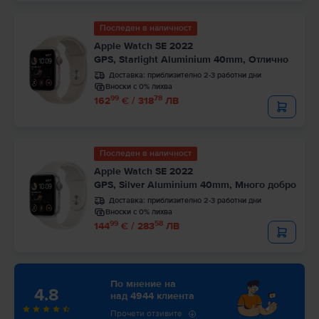
Последен в наличност
Apple Watch SE 2022
GPS, Starlight Aluminium 40mm, Отлично
Доставка:
приблизително 2-3 работни дни
Вноски с 0% лихва
99
78
162
€ / 318
ЛВ
Последен в наличност
Apple Watch SE 2022
GPS, Silver Aluminium 40mm, Много добро
Доставка:
приблизително 2-3 работни дни
Вноски с 0% лихва
99
58
144
€ / 283
ЛВ
По мнение на
4.8
над 4944 клиента
Прочети отзивите