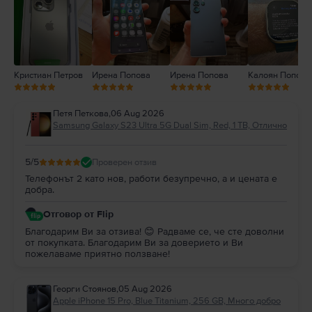
1
Кристиан Петров
Ирена Попова
Ирена Попова
Калоян Попов
Петя Петкова
,
06 Aug 2026
Samsung Galaxy S23 Ultra 5G Dual Sim, Red, 1 TB, Отлично
5
/5
Проверен отзив
Телефонът 2 като нов, работи безупречно, а и цената е
добра.
Отговор от Flip
Благодарим Ви за отзива! 😊 Радваме се, че сте доволни
от покупката. Благодарим Ви за доверието и Ви
пожелаваме приятно ползване!
Георги Стоянов
,
05 Aug 2026
Apple iPhone 15 Pro, Blue Titanium, 256 GB, Много добро