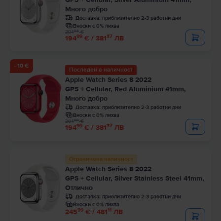
Много добро
Доставка:
приблизително 2-3 работни дни
Вноски с 0% лихва
99
204
€
99
37
194
€ / 381
ЛВ
- 10 €
Последен в наличност
Apple Watch Series 8 2022
GPS + Cellular, Red Aluminium 41mm,
Много добро
Доставка:
приблизително 2-3 работни дни
Вноски с 0% лихва
99
204
€
99
37
194
€ / 381
ЛВ
Ограничена наличност
Apple Watch Series 8 2022
GPS + Cellular, Silver Stainless Steel 41mm,
Отлично
Доставка:
приблизително 2-3 работни дни
Вноски с 0% лихва
99
11
245
€ / 481
ЛВ