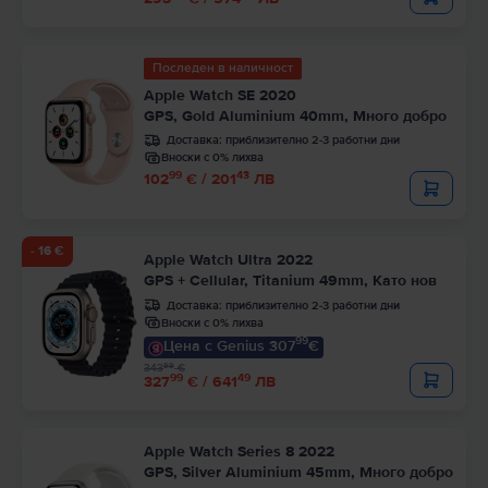
Последен в наличност
Apple Watch SE 2020
GPS, Gold Aluminium 40mm, Много добро
Доставка:
приблизително 2-3 работни дни
Вноски с 0% лихва
99
43
102
€ / 201
ЛВ
- 16 €
Apple Watch Ultra 2022
GPS + Cellular, Titanium 49mm, Като нов
Доставка:
приблизително 2-3 работни дни
Вноски с 0% лихва
99
Цена с Genius 307
€
99
343
€
99
49
327
€ / 641
ЛВ
Apple Watch Series 8 2022
GPS, Silver Aluminium 45mm, Много добро