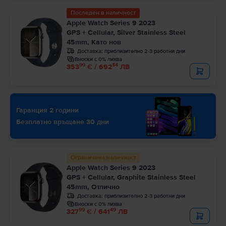
Последен в наличност
Apple Watch Series 9 2023
GPS + Cellular, Silver Stainless Steel
45mm, Като нов
Доставка:
приблизително 2-3 работни дни
Вноски с 0% лихва
99
34
353
€ / 692
ЛВ
Гаранция 2 години
Безплатно връщане 30 дни
Ограничена наличност
Apple Watch Series 9 2023
GPS + Cellular, Graphite Stainless Steel
45mm, Отлично
Доставка:
приблизително 2-3 работни дни
Вноски с 0% лихва
99
49
327
€ / 641
ЛВ