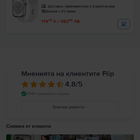
Доставка:
приблизително 2-3 работни дни
Вноски с 0% лихва
99
03
179
€ / 352
ЛВ
Мненията на клиентите Flip
4.8
/5
4944 проверени отзива
Всички ревюта
5
4
Снимки от клиенти
3
2