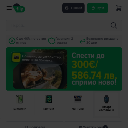
Продай
Купи
С до 40% по-евтин
Гаранция 2
Безплатно връщане
от нов
години
30 дни
Смарт
Телефони
Таблети
Лаптопи
часовници
Подреди
Филтрирай
2