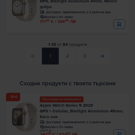
GPS, Starlight Aluminium 41mm, Много
добро
Доставка:
приблизително 2-3 работни дни
Вноски с 0% лихва
99
38
171
€ / 336
ЛВ
1
-
33
от
94
продукти
1
2
3
Сходни продукти с твоето търсене
- 12 €
Последен в наличност
Apple Watch Series 9 2023
GPS + Cellular, Starlight Aluminium 45mm,
Като нов
Доставка:
приблизително 2-3 работни дни
Вноски с 0% лихва
99
305
€
99
99
293
€ / 574
ЛВ