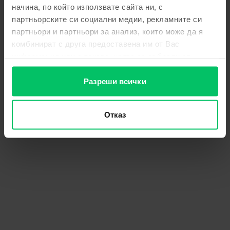
browser console for more information)
.
начина, по който използвате сайта ни, с
партньорските си социални медии, рекламните си
партньори и партньори за анализ, които може да я
комбинират с друга предоставена им от Вас
информация или с такава, която са събрали от
ползването от Ваша страна на услугите им.
Разреши всички
Отказ